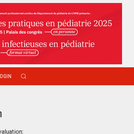
LOGIN
m
aluation: