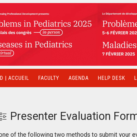
 | ACCUEIL
FACULTY
AGENDA
HELP DESK
Presenter Evaluation For
ne of the following two methods to submit your ev