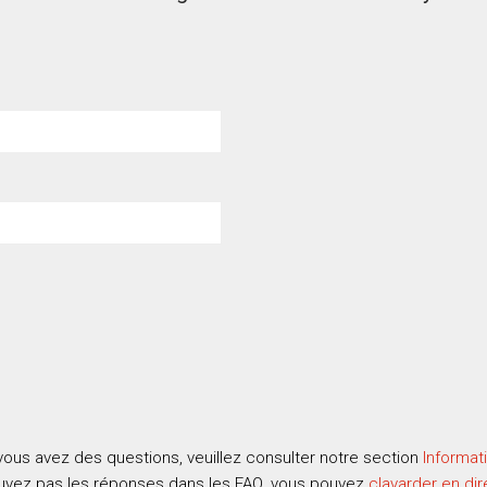
vous avez des questions, veuillez consulter notre section
Informat
ouvez pas les réponses dans les FAQ, vous pouvez
clavarder en dir